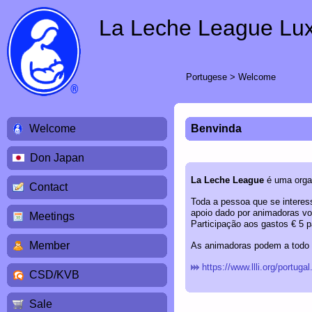
La Leche League Lu
Portugese
>
Welcome
Welcome
Benvinda
Don Japan
La Leche League
é uma organ
Contact
Toda a pessoa que se interes
apoio dado por animadoras vo
Meetings
Participação aos gastos € 5 
Member
As animadoras podem a todo 
https://www.llli.org/portugal
CSD/KVB
Sale