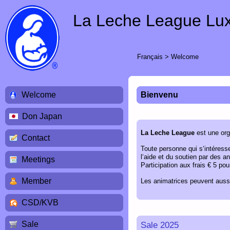
La Leche League Lu
Français
>
Welcome
Welcome
Bienvenu
Don Japan
La Leche League
est une orga
Contact
Toute personne qui s‘intéresse
l‘aide et du soutien par des 
Meetings
Participation aux frais € 5 p
Member
Les animatrices peuvent auss
CSD/KVB
Sale
Sale 2025