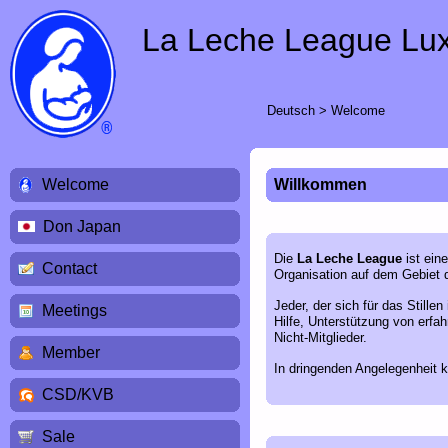
La Leche League Lu
Deutsch
>
Welcome
Welcome
Willkommen
Don Japan
Die
La Leche League
ist ein
Contact
Organisation auf dem Gebiet d
Jeder, der sich für das Stillen
Meetings
Hilfe, Unterstützung von erfa
Nicht-Mitglieder.
Member
In dringenden Angelegenheit k
CSD/KVB
Sale