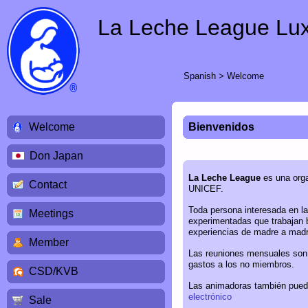
La Leche League Lu
Spanish
>
Welcome
Welcome
Bienvenidos
Don Japan
La Leche League
es una orga
Contact
UNICEF.
Toda persona interesada en l
Meetings
experimentadas que trabajan b
experiencias de madre a madr
Member
Las reuniones mensuales son g
gastos a los no miembros.
CSD/KVB
Las animadoras también pued
electrónico
Sale