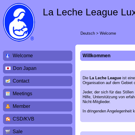
La Leche League Lu
Deutsch
>
Welcome
Welcome
Willkommen
Don Japan
Die
La Leche League
ist ein
Contact
Organisation auf dem Gebiet d
Jeder, der sich für das Stillen
Meetings
Hilfe, Unterstützung von erfa
Nicht-Mitglieder.
Member
In dringenden Angelegenheit k
CSD/KVB
Sale